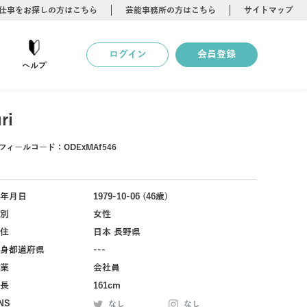
仕事をお探しの方はこちら
芸能事務所の方はこちら
サイトマップ
ログイン
会員登録
ヘルプ
ri
フィールコード：
ODExMAf546
年月日
1979-10-06 (46歳)
別
女性
住
日本 長野県
身都道府県
---
業
会社員
長
161cm
NS
なし
なし