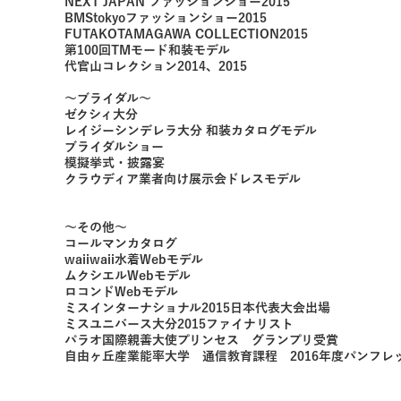
NEXT JAPAN ファッションショー2015
BMStokyoファッションショー2015
FUTAKOTAMAGAWA COLLECTION2015
第100回TMモード和装モデル
代官山コレクション2014、2015
～ブライダル～
ゼクシィ大分
レイジーシンデレラ大分 和装カタログモデル
ブライダルショー
模擬挙式・披露宴
クラウディア業者向け展示会ドレスモデル
～その他～
コールマンカタログ
waiiwaii水着Webモデル
ムクシエルWebモデル
ロコンドWebモデル
ミスインターナショナル2015日本代表大会出場
ミスユニバース大分2015ファイナリスト
パラオ国際親善大使プリンセス グランプリ受賞
自由ヶ丘産業能率大学 通信教育課程 2016年度パンフレ