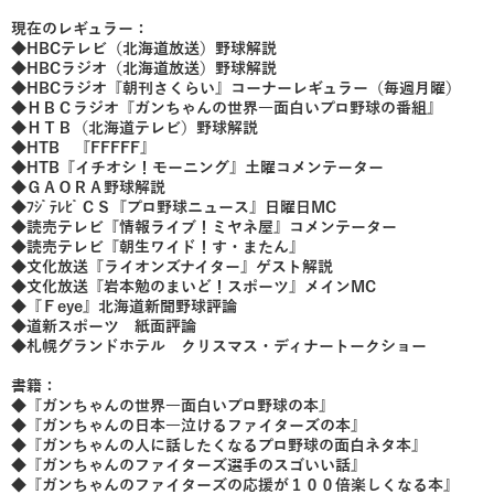
現在のレギュラー：
◆HBCテレビ（北海道放送）野球解説
◆HBCラジオ（北海道放送）野球解説
◆HBCラジオ『朝刊さくらい』コーナーレギュラー（毎週月曜）
◆ＨＢＣラジオ『ガンちゃんの世界一面白いプロ野球の番組』
◆ＨＴＢ（北海道テレビ）野球解説
◆HTB 『FFFFF』
◆HTB『イチオシ！モーニング』土曜コメンテーター
◆ＧＡＯＲＡ野球解説
◆ﾌｼﾞﾃﾚﾋﾞＣＳ『プロ野球ニュース』日曜日MC
◆読売テレビ『情報ライブ！ミヤネ屋』コメンテーター
◆読売テレビ『朝生ワイド！す・またん』
◆文化放送『ライオンズナイター』ゲスト解説
◆文化放送『岩本勉のまいど！スポーツ』メインMC
◆『Ｆeye』北海道新聞野球評論
◆道新スポーツ 紙面評論
◆札幌グランドホテル クリスマス・ディナートークショー
書籍：
◆『ガンちゃんの世界一面白いプロ野球の本』
◆『ガンちゃんの日本一泣けるファイターズの本』
◆『ガンちゃんの人に話したくなるプロ野球の面白ネタ本』
◆『ガンちゃんのファイターズ選手のスゴいい話』
◆『ガンちゃんのファイターズの応援が１００倍楽しくなる本』