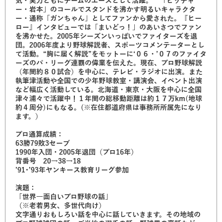
気・実力ともにチームのエースとして活躍。 「ピッチャ
ー・岩本」のコールでスタンドを沸かす明るいキャラクタ
ー・通称「ガンちゃん」としてファンから愛された。『ヒー
ロー』インタビューでは「まいどっ！」のあいさつでファン
を沸かせた。2005年シーズンいっぱいでファイターズを退
団。2006年度より野球解説者、スポーツコメンテーターとし
て活動。“胸に届く解説”をモットーに‘０６・’０７のファイタ
ーズのパ・リーグ連覇の偉業を伝えた。現在、プロ野球解説
（年間約８０試合）を中心に、テレビ・ラジオに出演。また
執筆津活動や全国での少年野球教室・講演会、イベント出演
など幅広く活動している。北海道・東京・大阪を中心に全国
津々浦々で活躍中！１年間の総移動距離は約１７万km(地球
約４周分)にもなる。(※在住都道府県は事務所所属先になり
ます。）
プロ通算成績：
63勝79敗3セーブ
1990年入団・2005年退団（プロ16年）
背番号 20→38→18
’91･’93年ヤンキース教育リーグ参加
演題：
「世界一面白いプロ野球の話」
（※老若男女、多世代向け）
文字通りおもしろい話を中心に話していきます。その地域の