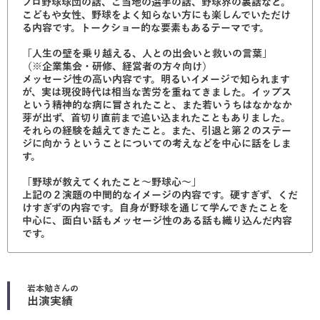
プロ野球球団の話、ご当地の選手の話、野球界の裏話など。
こどもや女性、野球をよく知らない方にも楽しんでいただけ
る内容です。トークショー的な要素もあるテーマです。
「人生の壁を乗り越える、人との出会いと救いの言葉」
（※企業集会・研修、経営者の方々向け）
メッセージ性の高い内容です。明るいイメージで知られます
が、実は現役時代は相当な苦労を重ねてきました。イップス
という精神的な病に冒されたこと、また若いうちはなかなか
芽が出ず、首切り直前まで追い込まれたこともありました。
それらの経験を越えてきたこと。また、引退と第２のステー
ジに向かうということについての考えなどを中心に話をしま
す。
「野球が教えてくれたこと～野球心～」
上記の２演題の中間的なイメージの内容です。硬すぎず、くだ
けすぎずの内容です。自身が野球を通じて学んできたことを
中心に、面白い話もメッセージ性のある話も織り込んだ内容
です。
岩本勉
さんの
出演実績