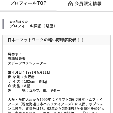
プロフィールTOP
会員限定情報
岩本勉
さんの
プロフィール詳細（略歴）
日本一フットワークの軽い野球解説者！！
肩書き：
野球解説者
スポーツコメンテーター
生年月日：1971年5月11日
出 身 地：大阪府
サ イ ズ：182cm 84kg
血 液 型：A型
趣 味：ゴルフ、車、ギター
大阪・阪南大高から1990年にドラフト2位で日本ハムファイ
ターズ（現北海道日本ハムファイターズ）に入団。ポジショ
ンは投手。背番号は18。98年から2年連続2ケタ勝利を挙げ人