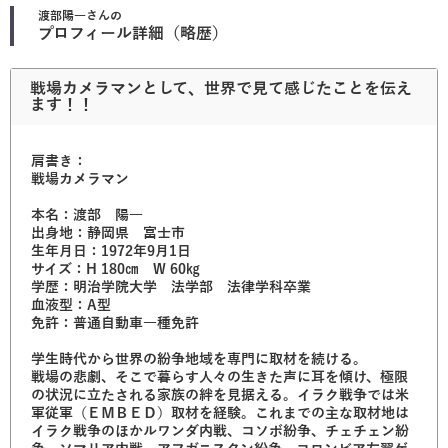
渡部陽一
さんの
プロフィール詳細（略歴）
戦場カメラマンとして、世界で見て感じたことを伝え
ます！！
肩書き：
戦場カメラマン
本名：渡部 陽一
出身地：静岡県 富士市
生年月日：1972年9月1日
サイズ：H 180㎝ W 60㎏
学歴：明治学院大学 法学部 法律学科卒業
血液型：A型
免許：普通自動車一種免許
学生時代から世界の紛争地域を専門に取材を続ける。
戦場の悲劇、そこで暮らす人々の生きた声に耳を傾け、極限
の状況に立たされる家族の絆を見据える。イラク戦争では米
軍従軍（ＥＭＢＥＤ）取材を経験。これまでの主な取材地は
イラク戦争のほかルワンダ内戦、コソボ紛争、チェチェン紛