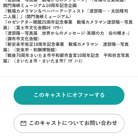
『渡部陽一写真展 戦場からのメッセージ』（青梅市立美術館）
関門海峡ミュージアム10周年記念企画
『戦場カメラマン＆ペーパーアーティスト「渡部陽一・太田隆司
二人展」』(関門海峡ミュージアム)
『ロゼシアター開館25周年記念事業 戦場カメラマン渡部陽一写真
展』（富士市文化会館ﾛｾﾞｼｱﾀｰ）
『渡部陽一写真展 世界からのメッセージ-笑顔の力 命の輝き-』
（調布市文化会館）
『新安来市発足10周年記念事業 戦場カメラマン 渡部陽一写真
展』（安来市・和鋼博物館）
『戦後70周年さいたま市平和都市宣言10周年記念 平和祈念写真
展』（さいたま市・さいたま市ﾌﾟﾗｻﾞﾉｰｽ）
このキャストにオファーする
このキャストについてお問い合わせ