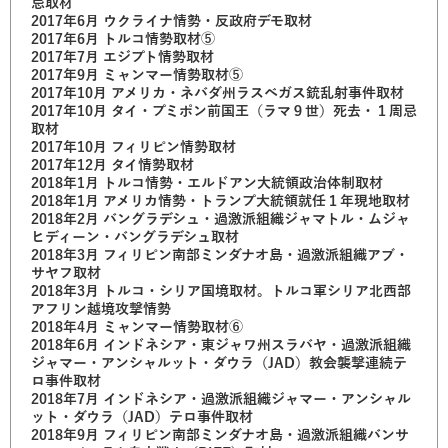
忌取材
2017年6月 ウクライナ情勢・反政府デモ取材
2017年6月 トルコ情勢取材⑤
2017年7月 エジプト情勢取材
2017年9月 ミャンマー情勢取材⑤
2017年10月 アメリカ・ネバダ州ラスベガス銃乱射事件取材
2017年10月 タイ・プミポン前国王（ラマ９世）死去・１周忌
取材
2017年10月 フィリピン情勢取材
2017年12月 タイ情勢取材
2018年1月 トルコ情勢・エルドアン大統領政治体制取材
2018年1月 アメリカ情勢・トランプ大統領就任１年現地取材
2018年2月 バングラデシュ・過激派組織ジャマトル・ムジャ
ヒディーン・バングラデシュ取材
2018年3月 フィリピン南部ミンダナオ島・過激派組織アブ・
サヤフ取材
2018年3月 トルコ・シリア国境取材。トルコ軍シリア北西部
アフリン越境攻撃情勢
2018年4月 ミャンマー情勢取材⑥
2018年6月 インドネシア・東ジャワ州スラバヤ・過激派組織
ジャマー・アンシャルット・ダウラ（JAD）教会襲撃連続テ
ロ事件取材
2018年7月 インドネシア・過激派組織ジャマー・アンシャル
ット・ダウラ（JAD）テロ事件取材
2018年9月 フィリピン南部ミンダナオ島・過激派組織バンサ