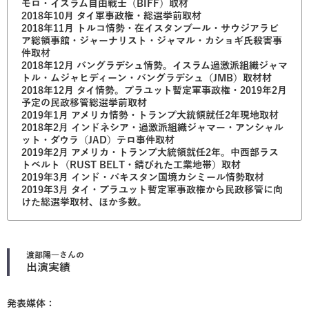
モロ・イスラム自由戦士（BIFF）取材
2018年10月 タイ軍事政権・総選挙前取材
2018年11月 トルコ情勢・在イスタンブール・サウジアラビ
ア総領事館・ジャーナリスト・ジャマル・カショギ氏殺害事
件取材
2018年12月 バングラデシュ情勢。イスラム過激派組織ジャマ
トル・ムジャヒディーン・バングラデシュ（JMB）取材材
2018年12月 タイ情勢。プラユット暫定軍事政権・2019年2月
予定の民政移管総選挙前取材
2019年1月 アメリカ情勢・トランプ大統領就任2年現地取材
2018年2月 インドネシア・過激派組織ジャマー・アンシャル
ット・ダウラ（JAD）テロ事件取材
2019年2月 アメリカ・トランプ大統領就任2年。中西部ラス
トベルト（RUST BELT・錆びれた工業地帯）取材
2019年3月 インド・パキスタン国境カシミール情勢取材
2019年3月 タイ・プラユット暫定軍事政権から民政移管に向
けた総選挙取材、ほか多数。
渡部陽一
さんの
出演実績
発表媒体：