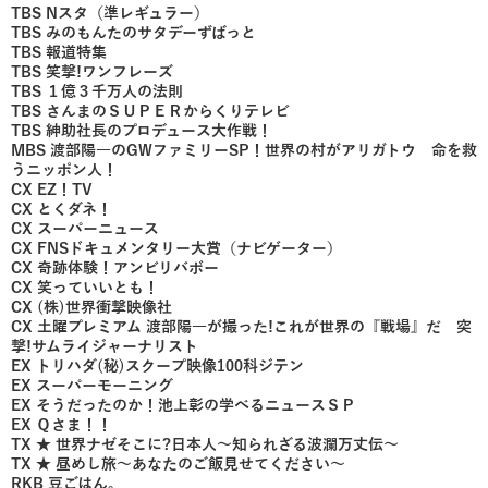
TBS Nスタ（準レギュラー）
TBS みのもんたのサタデーずばっと
TBS 報道特集
TBS 笑撃!ワンフレーズ
TBS １億３千万人の法則
TBS さんまのＳＵＰＥＲからくりテレビ
TBS 紳助社長のプロデュース大作戦！
MBS 渡部陽一のGWファミリーSP！世界の村がアリガトウ 命を救
うニッポン人！
CX EZ！TV
CX とくダネ！
CX スーパーニュース
CX FNSドキュメンタリー大賞（ナビゲーター）
CX 奇跡体験！アンビリバボー
CX 笑っていいとも！
CX (株)世界衝撃映像社
CX 土曜プレミアム 渡部陽一が撮った!これが世界の『戦場』だ 突
撃!サムライジャーナリスト
EX トリハダ(秘)スクープ映像100科ジテン
EX スーパーモーニング
EX そうだったのか！池上彰の学べるニュースＳＰ
EX Ｑさま！！
TX ★ 世界ナゼそこに?日本人～知られざる波瀾万丈伝～
TX ★ 昼めし旅～あなたのご飯見せてください～
RKB 豆ごはん。