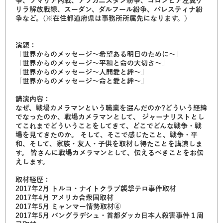
争、ソマリア内戦、アフガニスタン紛争、コロンビア左翼ゲ
リラ解放戦線、スーダン、ダルフール紛争、パレスティナ紛
争など。(※在住都道府県は事務所所属先になります。）
演題：
「世界からのメッセージ～希望ある明日のために～」
「世界からのメッセージ～平和と命の大切さ～」
「世界からのメッセージ～人間愛と絆～」
「世界からのメッセージ～命と愛と絆～」
講演内容：
なぜ、戦場カメラマンという職業を選んだのか?どういう経緯
でなったのか、戦場カメラマンとして、 ジャーナリストとし
てこれまでどういうことをしてきて、どこでどんな戦争・戦
場を見てきたのか。 そして、そこで感じたこと、戦争・平
和、そして、家族・友人・子供を取材し得たことを講演しま
す。 皆さんに戦場カメラマンとして、伝えるべきことをお伝
えします。
取材経歴：
2017年2月 トルコ・ナイトクラブ襲撃テロ事件取材
2017年4月 アメリカ合衆国取材
2017年5月 ミャンマー情勢取材④
2017年5月 バングラデシュ・首都ダッカ日本人殺害事件１周