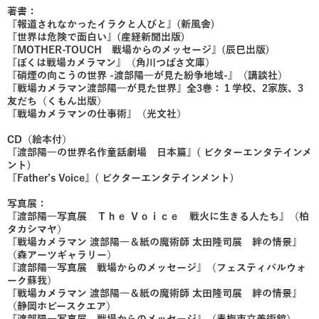
著書：
『報道されなかったイラクと人びと』(新風舎)
『世界は危険で面白い』(産経新聞出版)
『MOTHER-TOUCH 戦場からのメッセージ』(辰巳出版)
『ぼくは戦場カメラマン』（角川つばさ文庫）
『硝煙の向こうの世界 -渡部陽一が見た紛争地域-』（講談社）
『戦場カメラマン渡部陽一が見た世界』全3巻：１学校、2家族、3
友だち（くもん出版）
『戦場カメラマンの仕事術』（光文社）
CD（絵本付）
『渡部陽一の世界名作童話劇場 日本篇』( ビクターエンタテインメ
ント)
『Father’s Voice』( ビクターエンタテインメント)
写真展：
『渡部陽一写真展 Ｔｈｅ Ｖｏｉｃｅ 戦火に生きる人たち』（柏
タカシマヤ）
『戦場カメラマン 渡部陽一＆紙の魔術師 太田隆司展 絆の情景』
（森アーツギャラリー）
『渡部陽一写真展 戦場からのメッセージ』（フェスティバルウォ
ーク蘇我）
『戦場カメラマン 渡部陽一＆紙の魔術師 太田隆司展 絆の情景』
（静岡ホビースクエア）