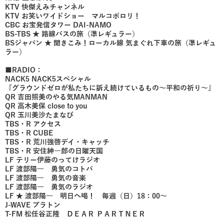
KTV 快傑えみチャンネル
KTV お笑いワイドショー マルコポロリ！
CBC お宝発信タワー DAI-NAMO
BS-TBS ★ 路線バスの旅（準レギュラー）
BSジャパン ★ 聞きこみ！ローカル線 気まぐれ下車の旅（準レギュ
ラー）
■RADIO：
NACK5 NACK5スペシャル
『グラウンドゼロが私たちに訴え続けているもの～平和の祈り～』
QR 吉田照美のやる気MANMAN
QR 高木美保 close to you
QR 玉川美沙たまなび
TBS・R アクセス
TBS・R CUBE
TBS・R 荒川強啓デイ・キャッチ
TBS・R 安住紳一郎の日曜天国
LF テリー伊藤のってけラジオ
LF 渡部陽一 勇気のコトバ
LF 渡部陽一 勇気の音楽
LF 渡部陽一 勇気のラジオ
LF ★ 渡部陽一 明日へ喝！ 毎週（日）18：00～
J-WAVE プラトン
T-FM 松任谷正隆 ＤＥＡＲ ＰＡＲＴＮＥＲ