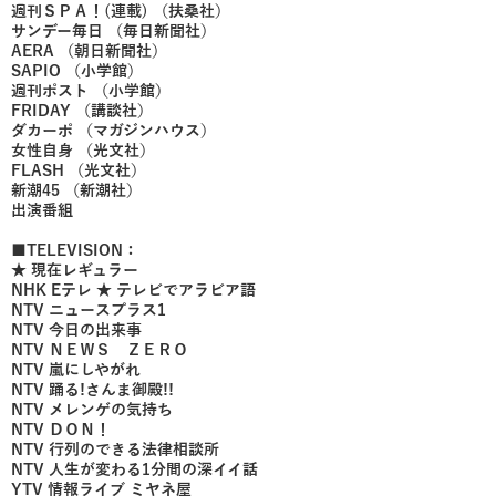
週刊ＳＰＡ！(連載) （扶桑社）
サンデー毎日 （毎日新聞社）
AERA （朝日新聞社）
SAPIO （小学館）
週刊ポスト （小学館）
FRIDAY （講談社）
ダカーポ （マガジンハウス）
女性自身 （光文社）
FLASH （光文社）
新潮45 （新潮社）
出演番組
■TELEVISION：
★ 現在レギュラー
NHK Eテレ ★ テレビでアラビア語
NTV ニュースプラス1
NTV 今日の出来事
NTV ＮＥＷＳ ＺＥＲＯ
NTV 嵐にしやがれ
NTV 踊る!さんま御殿!!
NTV メレンゲの気持ち
NTV ＤＯＮ！
NTV 行列のできる法律相談所
NTV 人生が変わる1分間の深イイ話
YTV 情報ライブ ミヤネ屋