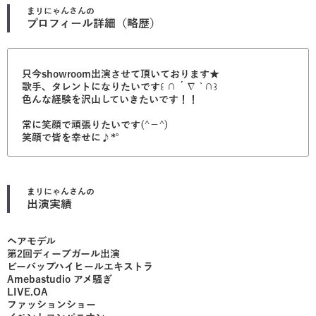
まリにゃん
さんの
プロフィール詳細（略歴）
只今showroom出演させて頂いております★
歌手、タレントになりたいです꒰ ∩´∇ `∩꒱
色んな経験を沢山していきたいです！！
常に笑顔で頑張りたいです(^−^)
笑顔で皆を幸せに♪*°
まリにゃん
さんの
出演実績
ヘアモデル
第2回ディープガール出演
ビーバップハイヒールエキストラ
Amebastudio アメ騒ぎ
LIVE.OA
ファッションショー