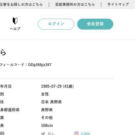
仕事をお探しの方はこちら
芸能事務所の方はこちら
サイトマップ
ログイン
会員登録
ヘルプ
ら
フィールコード：
ODg4Mga387
年月日
1985-07-29 (41歳)
別
女性
住
日本 長野県
身都道府県
長野県
業
その他
長
168cm
NS
なし
3,952