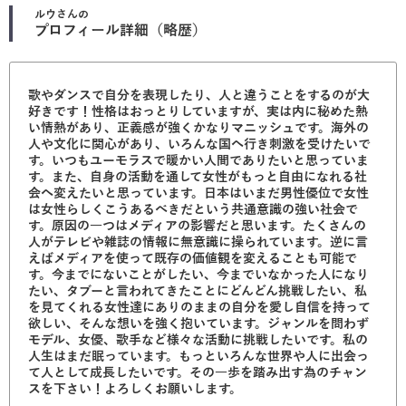
ルウ
さんの
プロフィール詳細（略歴）
歌やダンスで自分を表現したり、人と違うことをするのが大
好きです！性格はおっとりしていますが、実は内に秘めた熱
い情熱があり、正義感が強くかなりマニッシュです。海外の
人や文化に関心があり、いろんな国へ行き刺激を受けたいで
す。いつもユーモラスで暖かい人間でありたいと思っていま
す。また、自身の活動を通して女性がもっと自由になれる社
会へ変えたいと思っています。日本はいまだ男性優位で女性
は女性らしくこうあるべきだという共通意識の強い社会で
す。原因の一つはメディアの影響だと思います。たくさんの
人がテレビや雑誌の情報に無意識に操られています。逆に言
えばメディアを使って既存の価値観を変えることも可能で
す。今までにないことがしたい、今までいなかった人になり
たい、タブーと言われてきたことにどんどん挑戦したい、私
を見てくれる女性達にありのままの自分を愛し自信を持って
欲しい、そんな想いを強く抱いています。ジャンルを問わず
モデル、女優、歌手など様々な活動に挑戦したいです。私の
人生はまだ眠っています。もっといろんな世界や人に出会っ
て人として成長したいです。その一歩を踏み出す為のチャン
スを下さい！よろしくお願いします。