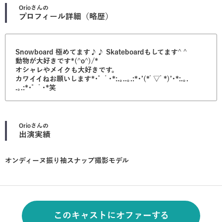
Orio
さんの
プロフィール詳細（略歴）
Snowboard 極めてます♪♪ Skateboardもしてます^ ^
動物が大好きです*(^o^)/*
オシャレやメイクも大好きです。
カワイイねお願いします*･゜ﾟ･*:.｡..｡.:*･’(*ﾟ▽ﾟ*)’･*:.｡.
.｡.:*･゜ﾟ･*笑
Orio
さんの
出演実績
オンディーヌ振り袖スナップ撮影モデル
このキャストにオファーする