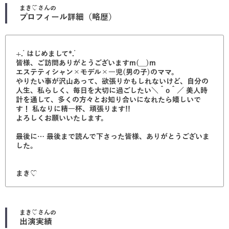
まき♡
さんの
プロフィール詳細（略歴）
+.ﾟはじめまして*.ﾟ
皆様、ご訪問ありがとうございますm(__)m
エステティシャン×モデル×一児(男の子)のママ。
やりたい事が沢山あって、欲張りかもしれないけど、自分の
人生、私らしく、毎日を大切に過ごしたい＼＾o＾／ 美人時
計を通して、多くの方々とお知り合いになれたら嬉しいで
す！ 私なりに精一杯、頑張ります!!
よろしくお願いいたします。
最後に… 最後まで読んで下さった皆様、ありがとうございま
した。
まき♡
まき♡
さんの
出演実績