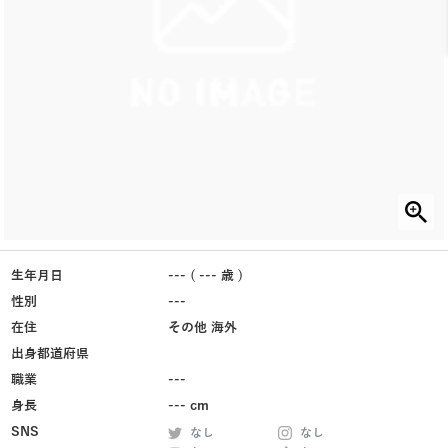
生年月日
--- ( --- 歳 )
性別
---
在住
その他 海外
出身都道府県
職業
---
身長
--- cm
SNS
なし
なし